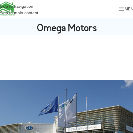
Skip to navigation
ME
Skip to main content
Omega Motors